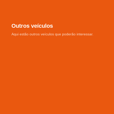
Outros veículos
Aqui estão outros veículos que poderão interessar.
F-MAX500
€50.000
Ano: 2021
Quilómetros: 315837
Tipo de caixa
:
Tipo de caixa: Automática com
Retarder
Garantia: 1 ano da cadeia cinemática