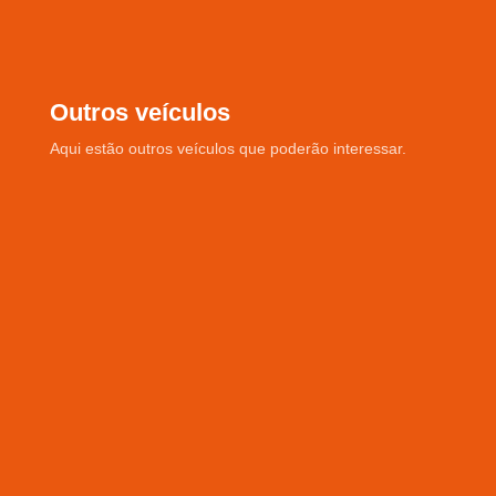
Outros veículos
Aqui estão outros veículos que poderão interessar.
F-MAX500
€50.000
Ano: 2021
Quilómetros: 315837
Tipo de caixa
:
Tipo de caixa: Automática com
Retarder
Garantia: 1 ano da cadeia cinemática